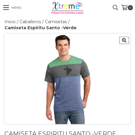
MENÚ
0
Inicio
/
Caballeros
/
Camisetas
/
Camiseta Espiritu Santo -Verde
CAMISETA ESPIRITU SANTO -VERDE