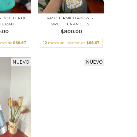
N BOTELLA DE
VASO TÉRMICO 40OZ/1.2L
ILIZAB...
SWEET TEA AND JES...
.00
$800.00
reses de
$66.67
12
meses sin intereses de
$66.67
NUEVO
NUEVO