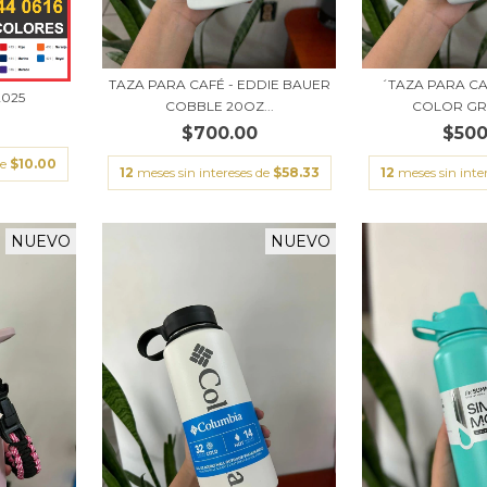
TAZA PARA CAFÉ - EDDIE BAUER
´TAZA PARA CA
2025
COBBLE 20OZ...
COLOR GRI
$700.00
$500
de
$10.00
12
meses sin intereses de
$58.33
12
meses sin inte
NUEVO
NUEVO