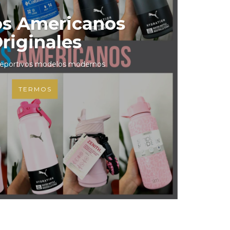
s Americanos
riginales
eportivos modelos modernos
TERMOS