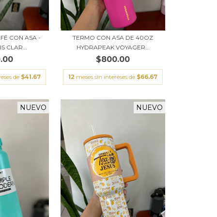
FÉ CON ASA -
TERMO CON ASA DE 40OZ
S CLAR...
HYDRAPEAK VOYAGER...
.00
$800.00
reses de
$41.67
12
meses sin intereses de
$66.67
NUEVO
NUEVO