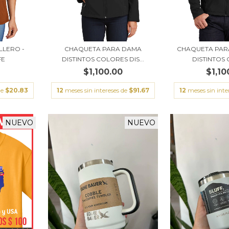
LLERO -
CHAQUETA PARA DAMA
CHAQUETA PAR
FE
DISTINTOS COLORES DIS...
DISTINTOS 
$1,100.00
$1,10
de
$20.83
12
meses sin intereses de
$91.67
12
meses sin inte
NUEVO
NUEVO