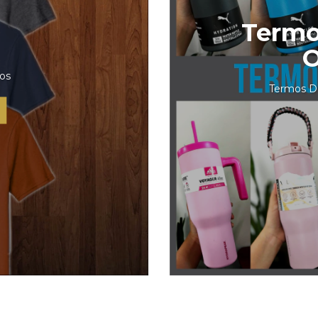
Termo
O
ros
Termos D