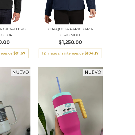
A CABALLERO
CHAQUETA PARA DAMA
COLORE...
DISPONIBLE.
0.00
$1,250.00
reses de
$91.67
12
meses sin intereses de
$104.17
NUEVO
NUEVO