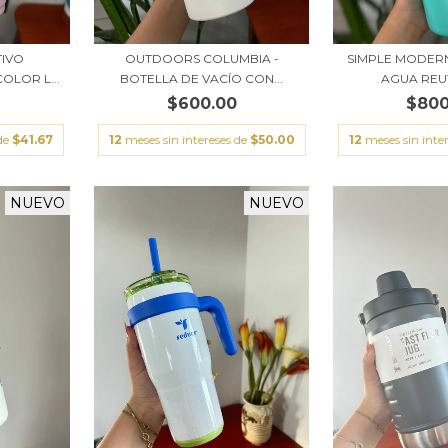
IVO
OUTDOORS COLUMBIA -
SIMPLE MODER
OLOR L...
BOTELLA DE VACÍO CON...
AGUA REUT
$600.00
$800
 de
$41.67
12
meses sin intereses de
$50.00
12
meses sin inte
NUEVO
NUEVO