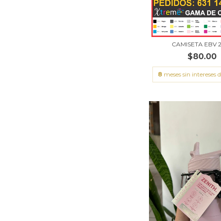
CAMISETA EBV 
$80.00
8
meses sin intereses 