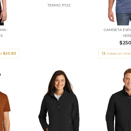
TERMO 17OZ
MA -
CAMISETA ESPI
S
VER
$250
de
$20.83
12
meses sin inte